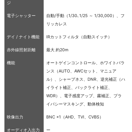
ジ
電子シャッター
自動/手動（1/30､1/25 ～ 1/30,000）、フ
リッカレス
デイ / ナイト機能
IRカットフィルタ（自動スイッチ）
赤外線照射距離
最大 約20m
機能
オートゲインコントロール、ホワイトバラ
ンス（AUTO、AWCセット、マニュア
ル）、シャープネス、DNR、逆光補正（ハ
イライト補正、バックライト補正、
WDR）、電子感度アップ、霧補正、プラ
イバシーマスキング、動体検知
映像出力
BNC ×1（AHD、TVI、CVBS）
オーディオ入出力
ー