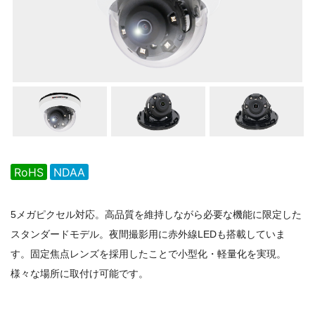
ム！
広
島
県・
岡
山
県
の
防
RoHS
NDAA
犯
は
5メガピクセル対応。高品質を維持しながら必要な機能に限定した
お
スタンダードモデル。夜間撮影用に赤外線LEDも搭載していま
任
す。固定焦点レンズを採用したことで小型化・軽量化を実現。
せ
様々な場所に取付け可能です。
下
さ