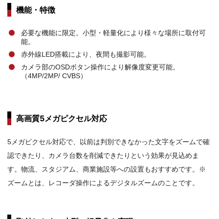
い！
機能・特徴
［日
必要な機能に限定。小型・軽量化により様々な場所に取付可
本
能。
ア
赤外線LED搭載により、夜間も撮影可能。
イ
カメラ部のOSDボタン操作により解像度変更可能。
テ
（4MP/2MP/ CVBS）
ィ
ー
通
高画質5メガピクセル対応
信
5メガピクセル対応で、以前は判別できなかった文字をズームで確
株
認できたり、カメラ台数を削減できたりという効果が見込めま
式
す。物流、スタジアム、商業施設等への設置もおすすめです。※
会
ズームとは、レコーダ操作によるデジタルズームのことです。
社]