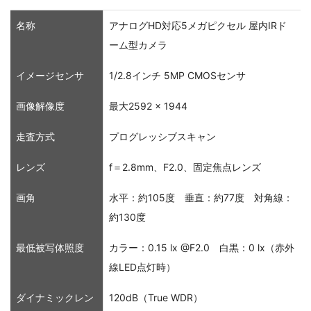
名称
アナログHD対応5メガピクセル 屋内IRド
ーム型カメラ
イメージセンサ
1/2.8インチ 5MP CMOSセンサ
画像解像度
最大2592 × 1944
走査方式
プログレッシブスキャン
レンズ
f＝2.8mm、F2.0、固定焦点レンズ
画角
水平：約105度 垂直：約77度 対角線：
約130度
最低被写体照度
カラー：0.15 lx @F2.0 白黒：0 lx（赤外
線LED点灯時）
ダイナミックレン
120dB（True WDR）