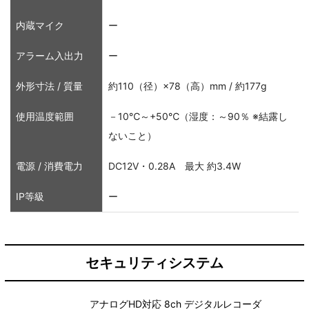
内蔵マイク
ー
アラーム入出力
ー
外形寸法 / 質量
約110（径）×78（高）mm / 約177g
使用温度範囲
－10℃～+50℃（湿度：～90％ ※結露し
ないこと）
電源 / 消費電力
DC12V・0.28A 最大 約3.4W
IP等級
ー
セキュリティシステム
アナログHD対応 8ch デジタルレコーダ