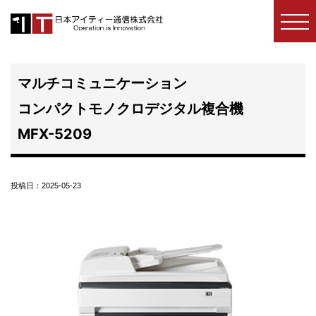
コ
防
犯
ン
カ
テ
メ
マルチコミュニケーション
ン
ラ・
ツ
コンパクトモノクロデジタル複合機
セ
キ
へ
MFX-5209
ュ
ス
リ
キ
テ
投稿日：
2025-05-23
ッ
ィ・
プ
防
犯
シ
ス
テ