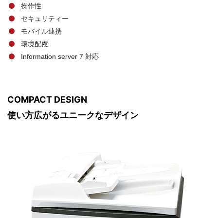
操作性
い！
セキュリティー
［日
モバイル連携
本
環境配慮
ア
Information server 7 対応
イ
テ
ィ
COMPACT DESIGN
ー
使い方広がるユニークなデザイン
通
信
株
式
会
社]