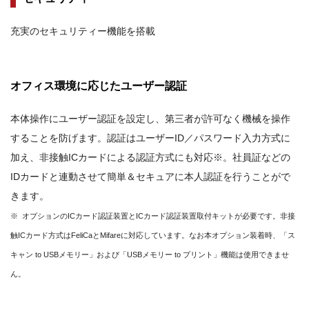
充実のセキュリティー機能を搭載
オフィス環境に応じたユーザー認証
本体操作にユーザー認証を設定し、第三者が許可なく機械を操作
することを防げます。認証はユーザーID／パスワード入力方式に
加え、非接触ICカードによる認証方式にも対応※。社員証などの
IDカードと連動させて簡単＆セキュアに本人認証を行うことがで
きます。
※ オプションのICカード認証装置とICカード認証装置取付キットが必要です。非接
触ICカード方式はFeliCaとMifareに対応しています。なお本オプション装着時、「ス
キャン to USBメモリー」および「USBメモリー to プリント」機能は使用できませ
ん。