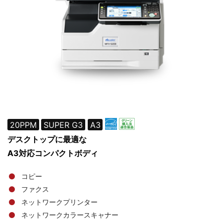
ム！
広
島
県・
岡
山
県
の
防
20PPM
SUPER G3
A3
犯
デスクトップに最適な
は
A3対応コンパクトボディ
お
任
コピー
せ
ファクス
下
ネットワークプリンター
さ
ネットワークカラースキャナー