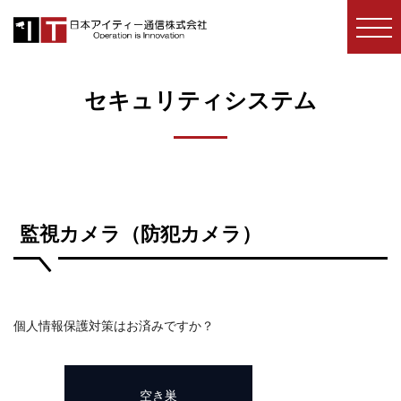
コ
防
犯
ン
カ
テ
メ
セキュリティシステム
ン
ラ・
ツ
セ
キ
へ
ュ
ス
リ
キ
監視カメラ（防犯カメラ）
テ
ッ
ィ・
プ
防
犯
個人情報保護対策はお済みですか？
シ
ス
テ
空き巣