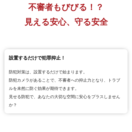
い！
不審者もびびる！？
［日
見える安心、守る安全
本
ア
イ
テ
ィ
設置するだけで犯罪抑止！
ー
通
防犯対策は、設置するだけで始まります。
信
防犯カメラがあることで、不審者への抑止力となり、トラブ
株
ルを未然に防ぐ効果が期待できます。
式
見せる防犯で、あなたの大切な空間に安心をプラスしません
会
か？
社]