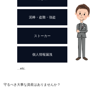
ム！
広
島
泥棒・盗難・強盗
県・
岡
ストーカー
山
県
の
個人情報漏洩
防
犯
...etc.
は
お
任
守るべき大事な資産はありませんか？
せ
下
さ