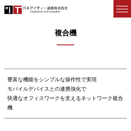
コ
防
犯
ン
カ
テ
メ
複合機
ン
ラ・
ツ
セ
キ
へ
ュ
ス
リ
キ
テ
豊富な機能をシンプルな操作性で実現
ッ
ィ・
モバイルデバイスとの連携強化で
プ
防
快適なオフィスワークを支えるネットワーク複合
犯
機
シ
ス
テ