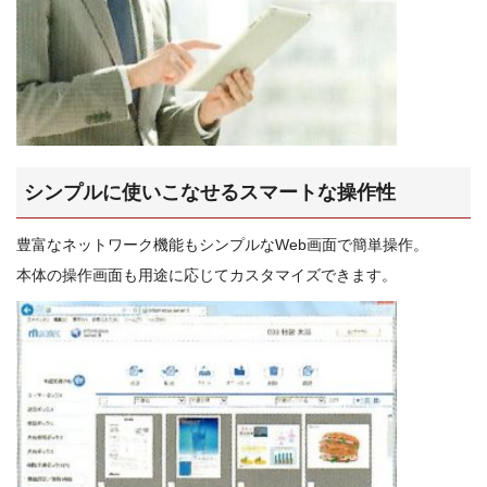
い！
［日
本
ア
イ
テ
シンプルに使いこなせるスマートな操作性
ィ
ー
豊富なネットワーク機能もシンプルなWeb画面で簡単操作。
通
本体の操作画面も用途に応じてカスタマイズできます。
信
株
式
会
社]