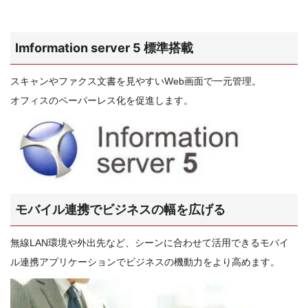
ム！
広
Imformation server 5 標準搭載
島
県・
スキャンやファクス文書を見やすいWeb画面で一元管理。
岡
オフィスのペーパーレス化を促進します。
山
県
の
防
犯
は
モバイル連携でビジネスの幅を広げる
お
任
無線LAN環境や外出先など、シーンに合わせて活用できるモバイ
せ
ル連携アプリケーションでビジネスの機動力をより高めます。
下
さ